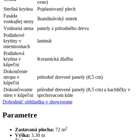
cene)
Strešná krytina
Poplastovaný plech
Fasáda
škandinávský smrek
vonkajšej steny
Vnútorná stena
panely z prírodného dreva
Podlahové
krytiny v
laminát
miestnostiach
Podlahová
krytina v
Keramická dlažba
kúpeľni
Dokončenie
stropu v
prírodné drevené panely (8,5 cm)
kúpeľni
Dokončovanie
prírodné drevené panely (8,5 cm) a kachličky v
stien v kúpeľni
sprchovacom kúte
Dohodnúť obhliadku v showroome
Parametre
2
Zastavaná plocha:
72 m
Výška:
3.30 m