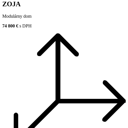
ZOJA
Modulárny dom
74 800 €
s DPH
M
7