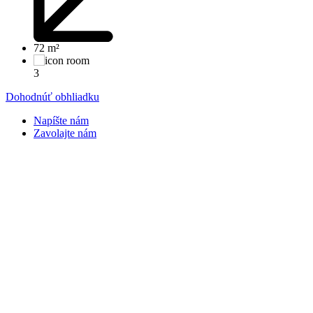
72 m²
3
Dohodnúť obhliadku
Napíšte nám
Zavolajte nám