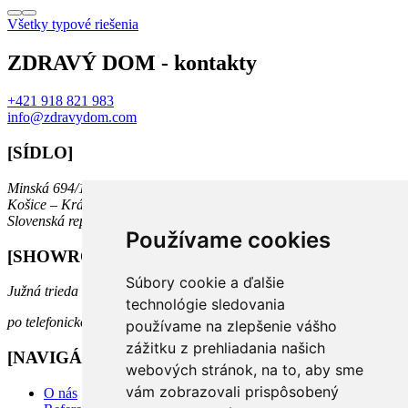
Všetky typové riešenia
ZDRAVÝ DOM - kontakty
+421 918 821 983
info@zdravydom.com
[SÍDLO]
Minská 694/10
Košice – Krásna, 040 18
Slovenská republika
Používame cookies
[SHOWROOM]
Súbory cookie a ďalšie
Južná trieda 74, Košice
technológie sledovania
po telefonickom dohovore
používame na zlepšenie vášho
zážitku z prehliadania našich
[NAVIGÁCIA]
webových stránok, na to, aby sme
vám zobrazovali prispôsobený
O nás