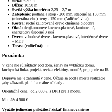
Šírka:
6.80 m
Dĺžka:
10.58 m
Svetlá výška interiéru:
2,25 – 2,7 m
Zateplenie:
podlaha a strop - 200 mm, stlačené na 150 mm
(minerálna vlna) steny - 150 mm (čadičová vlna)
Kostra:
suché kalibrované drevo chránené bioochra
Okná:
dvojkomorové kovovo-plastové, laminované,
energeticky úsporné 3 sklá
Dvere:
vchodové dvere - kovovo-plastové, interiérové dvere
– MDF
Terasa (voliteľná):
nie
Poznámka
V cene nie sú základy pod dom, žeriav na vykládku domu,
kuchynská linka, projekt, revízia elektriny, montáž, pripojenie na IS.
Doprava nie je zahrnutá v cene. Účtuje sa podľa miesta realizácie
,aby zákazník platil iba reálne náklady .
Orientačná cena : od 2 000 € s DPH pre 1 modul.
Montáž: 4 500 €
Využite jedinečnú príležitosť získať financovanie so