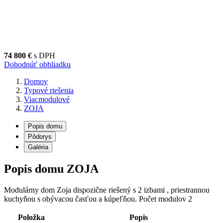
D
74 800 €
s DPH
Dohodnúť obhliadku
Domov
Typové riešenia
Viacmodulové
ZOJA
Popis domu
Pôdorys
Galéria
Popis domu ZOJA
Modulárny dom Zoja dispozične riešený s 2 izbami , priestrannou
kuchyňou s obývacou časťou a kúpeľňou. Počet modulov 2
Položka
Popis