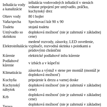
inštalácia vodovodných inštalácií v stenách
Inštalácia vody
vrátane pripojení pre umývadlo, práčku,
a kanalizácie
kuchynský drez
Ohrev vody
80 l bojler
Vaňa/sprcha
Sprchovací kút 90 x 90
Toaleta
stojatá toaleta
Umývadlo so
doplnková možnosť (nie je zahrnutá v základnej
skrinkou
cene)
medené rozvody, zásuvky, LED osvetlenie,
Elektroinštalácia
vypínače, rozvodná skrinka s poistkami a
prúdovými chráničmi
Kúrenie
elektrické podlahové infra kúrenie
Podlahové
v izbách a v kúpeľni
kúrenie
zásuvka a výstuž v stene pre montáž (montáž je
Klimatizácia
doplnková možnosť)
Kuchyňa
pripojenie k drezu a varnej doske
Kuchynský
doplnková možnosť (nie je zahrnutá v základnej
nábytok
cene)
doplnková možnosť (nie je zahrnutá v základnej
Krb
cene)
doplnková možnosť (nie je zahrnutá v základnej
Terasa