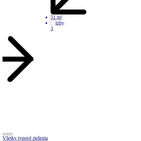
51 m²
3
Všetky typové riešenia