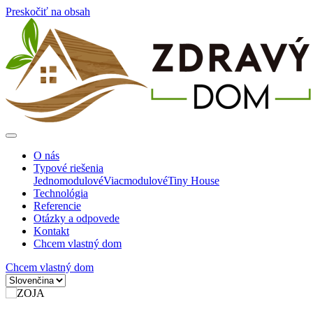
Preskočiť na obsah
O nás
Typové riešenia
Jednomodulové
Viacmodulové
Tiny House
Technológia
Referencie
Otázky a odpovede
Kontakt
Chcem vlastný dom
Chcem vlastný dom