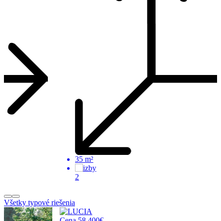
35 m²
2
Všetky typové riešenia
Cena 58 400€