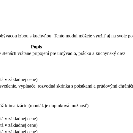
bývacou izbou s kuchyňou. Tento modul môžete využiť aj na svoje podn
Popis
 v stenách vrátane pripojení pre umývadlo, práčku a kuchynský drez
tá v základnej cene)
etlenie, vypínače, rozvodná skrinka s poistkami a prúdovými chránič
táž klimatizácie (montáž je doplnková možnosť)
tá v základnej cene)
tá v základnej cene)
tá v základnej cene)