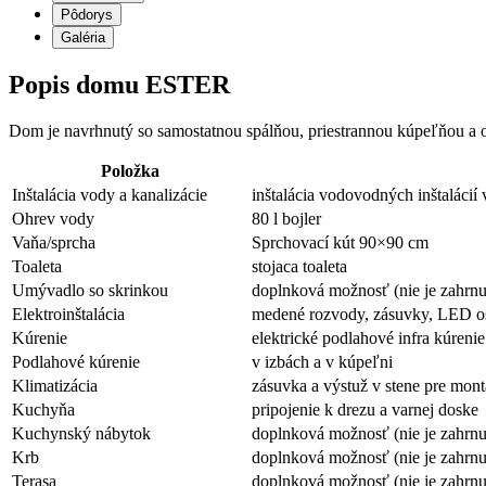
Pôdorys
Galéria
Popis domu ESTER
Dom je navrhnutý so samostatnou spálňou, priestrannou kúpeľňou a o
Položka
Inštalácia vody a kanalizácie
inštalácia vodovodných inštalácií
Ohrev vody
80 l bojler
Vaňa/sprcha
Sprchovací kút 90×90 cm
Toaleta
stojaca toaleta
Umývadlo so skrinkou
doplnková možnosť (nie je zahrnu
Elektroinštalácia
medené rozvody, zásuvky, LED osv
Kúrenie
elektrické podlahové infra kúrenie
Podlahové kúrenie
v izbách a v kúpeľni
Klimatizácia
zásuvka a výstuž v stene pre mon
Kuchyňa
pripojenie k drezu a varnej doske
Kuchynský nábytok
doplnková možnosť (nie je zahrnu
Krb
doplnková možnosť (nie je zahrnu
Terasa
doplnková možnosť (nie je zahrnu