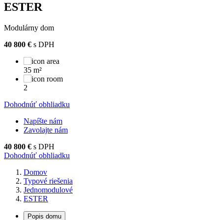
ESTER
Modulárny dom
40 800 €
s DPH
35 m²
2
Dohodnúť obhliadku
Napíšte nám
Zavolajte nám
40 800 €
s DPH
Dohodnúť obhliadku
Domov
Typové riešenia
Jednomodulové
ESTER
Popis domu