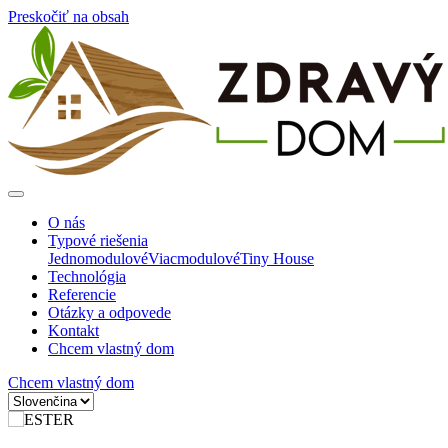
Preskočiť na obsah
O nás
Typové riešenia
Jednomodulové
Viacmodulové
Tiny House
Technológia
Referencie
Otázky a odpovede
Kontakt
Chcem vlastný dom
Chcem vlastný dom