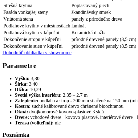
Strešná krytina
Poplastovaný plech
Fasáda vonkajšej steny
škandinávsky smrek
Vnútorná stena
panely z prírodného dreva
Podlahové krytiny v miestnostiach
laminát
Podlahová krytina v kúpeľni
Keramická dlažba
Dokončenie stropu v kúpeľni
prírodné drevené panely (8,5 cm)
Dokončovanie stien v kúpeľni
prírodné drevené panely (8,5 cm)
Dohodnúť obhliadku v showroome
Parametre
Výška:
3,30
Šírka:
3,40
Dĺžka:
10,29
Svetlá výška interiéru:
2,35 – 2,7 m
Zateplenie:
podlaha a strop - 200 mm stlačené na 150 mm (min
Kostra:
suché kalibrované drevo chránené bioochranou
Okná:
dvojkomorové kovovo-plastové 3 sklá
Dvere:
vchodové dvere - kovovo-plastové, interiérové ​​dvere 
Terasa (voliteľná):
nie
Poznámka