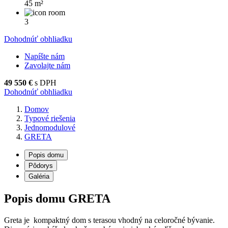
45 m²
3
Dohodnúť obhliadku
D
Napíšte nám
Zavolajte nám
49 550 €
s DPH
Dohodnúť obhliadku
Domov
Typové riešenia
Jednomodulové
GRETA
Popis domu
Pôdorys
Galéria
Popis domu GRETA
Greta je kompaktný dom s terasou vhodný na celoročné bývanie.