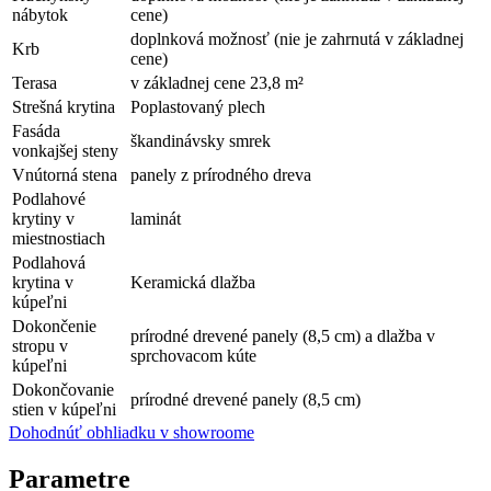
nábytok
cene)
doplnková možnosť (nie je zahrnutá v základnej
Krb
cene)
Terasa
v základnej cene 23,8 m²
Strešná krytina
Poplastovaný plech
Fasáda
škandinávsky smrek
vonkajšej steny
Vnútorná stena
panely z prírodného dreva
Podlahové
krytiny v
laminát
miestnostiach
Podlahová
krytina v
Keramická dlažba
kúpeľni
Dokončenie
prírodné drevené panely (8,5 cm) a dlažba v
stropu v
sprchovacom kúte
kúpeľni
Dokončovanie
prírodné drevené panely (8,5 cm)
stien v kúpeľni
Dohodnúť obhliadku v showroome
Parametre