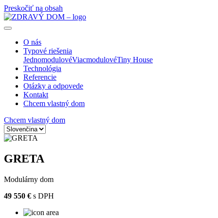
Preskočiť na obsah
O nás
Typové riešenia
Jednomodulové
Viacmodulové
Tiny House
Technológia
Referencie
Otázky a odpovede
Kontakt
Chcem vlastný dom
Chcem vlastný dom
GRETA
Modulárny dom
M
49 550 €
s DPH
4