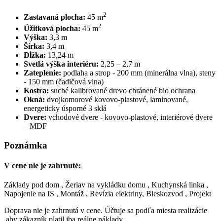
2
Zastavaná plocha:
45 m
2
Úžitková plocha:
45 m
Výška:
3,3 m
Šírka:
3,4 m
Dĺžka:
13,24 m
Svetlá výška interiéru:
2,25 – 2,7 m
Zateplenie:
podlaha a strop - 200 mm (minerálna vlna), steny
- 150 mm (čadičová vlna)
Kostra:
suché kalibrované drevo chránené bio ochrana
Okná:
dvojkomorové kovovo-plastové, laminované,
energeticky úsporné 3 sklá
Dvere:
vchodové dvere - kovovo-plastové, interiérové dvere
– MDF
Poznámka
V cene nie je zahrnuté:
Základy pod dom , Žeriav na vykládku domu , Kuchynská linka ,
Napojenie na IS , Montáž , Revízia elektriny, Bleskozvod , Projekt
Doprava nie je zahrnutá v cene. Účtuje sa podľa miesta realizácie
,aby zákazník platil iba reálne náklady .