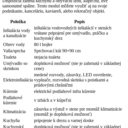
Dispozícia zahŕňa kuchyňu a obývaciu izbu, kúpeľňu, dve
samostatné spálne. Tento modul môžete využiť aj na svoje
podnikanie, kanceláriu, kaviareň, alebo rekreačný objekt.
Položka
Popis
inštalácia vodovodných inštalácií v stenách
Inštalácia vody
vrátane pripojení pre umývadlo, práčku a
a kanalizácie
kuchynský drez
Ohrev vody
80 l bojler
Vaňa/sprcha
Sprchovací kút 90×90 cm
Toaleta
stojacia toaleta
Umývadlo so
doplnková možnosť (nie je zahrnutá v základnej
skrinkou
cene)
medené rozvody, zásuvky, LED osvetlenie,
Elektroinštalácia
vypínače, rozvodná skrinka s poistkami a
prúdovými chráničmi
Kúrenie
elektrické podlahové infra kúrenie
Podlahové
v izbách a v kúpeľni
kúrenie
zásuvka a výstuž v stene pre montáž klimatizácie
Klimatizácia
(montáž je doplnková možnosť)
Kuchyňa
pripojenie k drezu a varnej doske
Kuchynský
doplnková možnosť (nie je zahrnutá v základnej