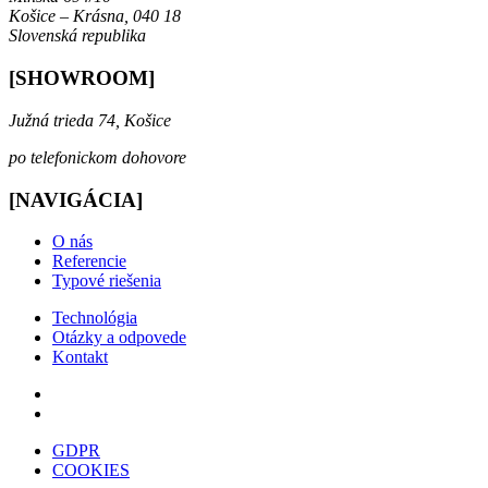
Košice – Krásna, 040 18
Slovenská republika
[SHOWROOM]
Južná trieda 74, Košice
po telefonickom dohovore
[NAVIGÁCIA]
O nás
Referencie
Typové riešenia
Technológia
Otázky a odpovede
Kontakt
GDPR
COOKIES