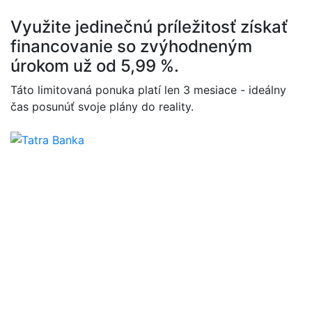
Využite jedinečnú príležitosť získať
financovanie so zvýhodneným
úrokom už od 5,99 %.
Táto limitovaná ponuka platí len 3 mesiace - ideálny
čas posunúť svoje plány do reality.
Výhody domu
Úsporná
prevádzka
Premyslené skladby stien a technológie šetria energie.
Montáž bez
prieťahov
Výroba v hale, na pozemku len rýchle osadenie.