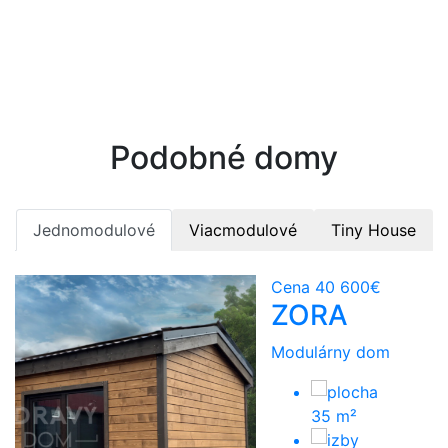
Rastie
s vami
Modulárna koncepcia a ľahké rozšírenie dispozície.
Podobné domy
Jednomodulové
Viacmodulové
Tiny House