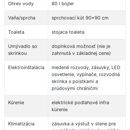
Ohrev vody
80 l bojler
Vaňa/sprcha
sprchovací kút 90×90 cm
Toaleta
stojaca toaleta
Umývadlo so
doplnková možnosť (nie je
skrinkou
zahrnutá v základnej cene)
Elektroinštalácia
medené rozvody, zásuvky, LED
osvetlenie, vypínače, rozvodná
skrinka s poistkami a
prúdovými chráničmi
Kúrenie
elektrické podlahové infra
kúrenie
Klimatizácia
zásuvka a výstuž v stene pre