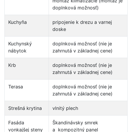
montáž klimatizácie (montáž je
doplnková možnosť)
Kuchyňa
pripojenie k drezu a varnej
doske
Kuchynský
doplnková možnosť (nie je
nábytok
zahrnutá v základnej cene)
Krb
doplnková možnosť (nie je
zahrnutá v základnej cene)
Terasa
doplnková možnosť (nie je
zahrnutá v základnej cene)
Strešná krytina
vlnitý plech
Fasáda
Škandinávsky smrek
vonkajšej steny
a kompozitný panel