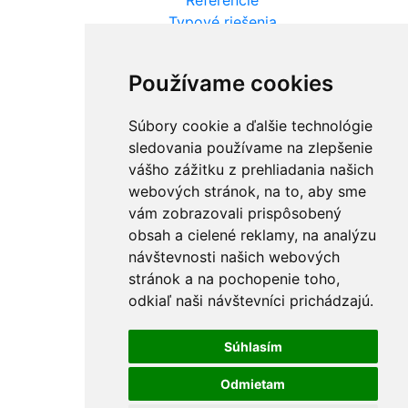
Referencie
Typové riešenia
Technológia
Používame cookies
Otázky a odpovede
Kontakt
Súbory cookie a ďalšie technológie
sledovania používame na zlepšenie
vášho zážitku z prehliadania našich
webových stránok, na to, aby sme
vám zobrazovali prispôsobený
obsah a cielené reklamy, na analýzu
GDPR
COOKIES
návštevnosti našich webových
SPAŤ HORE
stránok a na pochopenie toho,
odkiaľ naši návštevníci prichádzajú.
webdesign
webex.digital
Súhlasím
Odmietam