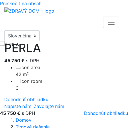
Preskočiť na obsah
PERLA
45 750 €
s DPH
42 m²
3
Dohodnúť obhliadku
Napíšte nám
Zavolajte nám
45 750 €
s DPH
Dohodnúť obhliadku
Domov
Typové riešenia