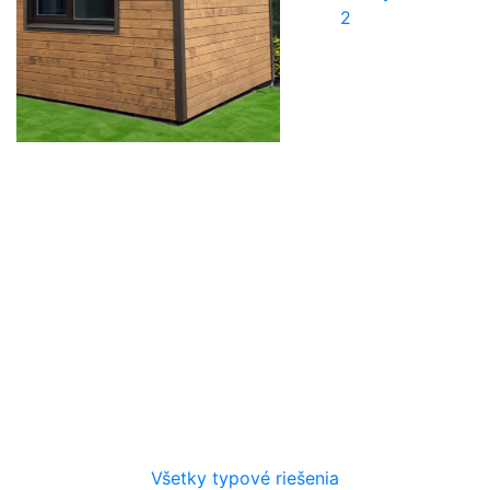
Cena 40 600€
ZORA
Modulárny dom
35 m²
2
Všetky typové riešenia