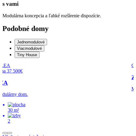
s vami
Modulárna koncepcia a ľahké rozšírenie dispozície.
Podobné domy
Jednomodulové
Viacmodulové
Tiny House
Cena 40 600€
ZORA
Modulárny dom
35 m²
2