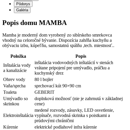
Pôdorys
Galéria
Popis domu MAMBA
Mamba je moderný dom vyrobený zo sibírskeho smrekovca
vhodný na celoročné bývanie. Dispozícia zahŕňa kuchyňu a
obývaciu izbu, kúpeľňu, samostatnú spálňu ,tech. miestnosť..
Položka
Popis
inštalácia vodovodných inštalácií v stenách
Inštalácia vody
vrátane pripojení pre umývadlo, práčku a
a kanalizácie
kuchynský drez
Ohrev vody
80 l bojler
Vaňa/sprcha
sprchovací kút 90×90 cm
Toaleta
GEBERIT
Umývadlo so
doplnková možnosť (nie je zahrnutá v základnej
skrinkou
cene)
medené rozvody, zásuvky, LED osvetlenie,
Elektroinštalácia
vypínače, rozvodná skrinka s poistkami a
prúdovými chráničmi
Kúrenie
elektrické podlahové infra kúrenie