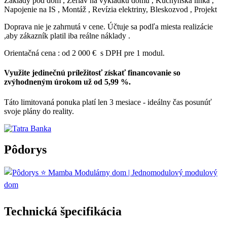
Základy pod dom , Žeriav na vykládku domu , Kuchynská linka ,
Napojenie na IS , Montáž , Revízia elektriny, Bleskozvod , Projekt
Doprava nie je zahrnutá v cene. Účtuje sa podľa miesta realizácie
,aby zákazník platil iba reálne náklady .
Orientačná cena : od 2 000 € s DPH pre 1 modul.
Využite jedinečnú príležitosť získať financovanie so
zvýhodneným úrokom už od 5,99 %.
Táto limitovaná ponuka platí len 3 mesiace - ideálny čas posunúť
svoje plány do reality.
Pôdorys
Technická špecifikácia