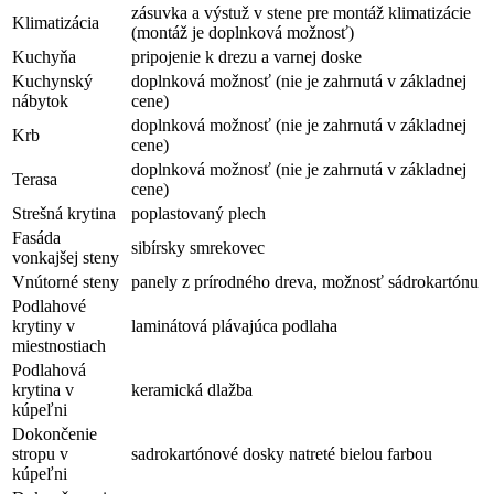
zásuvka a výstuž v stene pre montáž klimatizácie
Klimatizácia
(montáž je doplnková možnosť)
Kuchyňa
pripojenie k drezu a varnej doske
Kuchynský
doplnková možnosť (nie je zahrnutá v základnej
nábytok
cene)
doplnková možnosť (nie je zahrnutá v základnej
Krb
cene)
doplnková možnosť (nie je zahrnutá v základnej
Terasa
cene)
Strešná krytina
poplastovaný plech
Fasáda
sibírsky smrekovec
vonkajšej steny
Vnútorné steny
panely z prírodného dreva, možnosť sádrokartónu
Podlahové
krytiny v
laminátová plávajúca podlaha
miestnostiach
Podlahová
krytina v
keramická dlažba
kúpeľni
Dokončenie
stropu v
sadrokartónové dosky natreté bielou farbou
kúpeľni