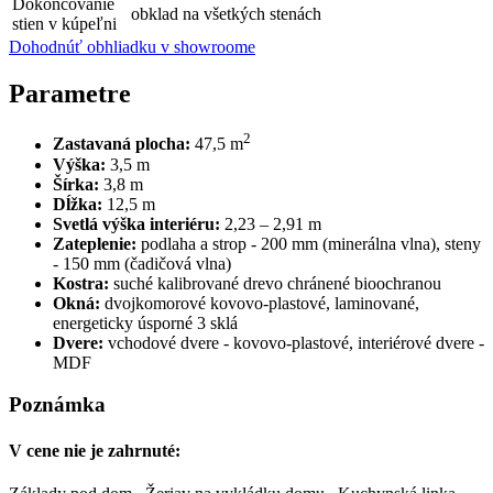
Dokončovanie
obklad na všetkých stenách
stien v kúpeľni
Dohodnúť obhliadku v showroome
Parametre
2
Zastavaná plocha:
47,5 m
Výška:
3,5 m
Šírka:
3,8 m
Dĺžka:
12,5 m
Svetlá výška interiéru:
2,23 – 2,91 m
Zateplenie:
podlaha a strop - 200 mm (minerálna vlna), steny
- 150 mm (čadičová vlna)
Kostra:
suché kalibrované drevo chránené bioochranou
Okná:
dvojkomorové kovovo-plastové, laminované,
energeticky úsporné 3 sklá
Dvere:
vchodové dvere - kovovo-plastové, interiérové dvere -
MDF
Poznámka
V cene nie je zahrnuté: