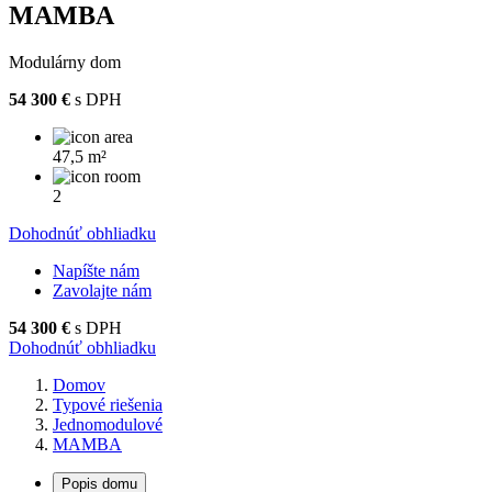
MAMBA
Modulárny dom
M
54 300 €
s DPH
5
47,5 m²
2
Dohodnúť obhliadku
D
Napíšte nám
Zavolajte nám
54 300 €
s DPH
Dohodnúť obhliadku
Domov
Typové riešenia
Jednomodulové
MAMBA
Popis domu