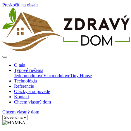
Preskočiť na obsah
O nás
Typové riešenia
Jednomodulové
Viacmodulové
Tiny House
Technológia
Referencie
Otázky a odpovede
Kontakt
Chcem vlastný dom
Chcem vlastný dom