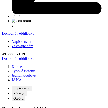
45 m²
2
Dohodnúť obhliadku
Napíšte nám
Zavolajte nám
49 500 €
s DPH
Dohodnúť obhliadku
Domov
Typové riešenia
Jednomodulové
JANA
Popis domu
Pôdorys
Galéria