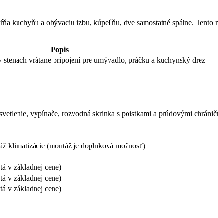
ňa kuchyňu a obývaciu izbu, kúpeľňu, dve samostatné spálne. Tento mo
Popis
 v stenách vrátane pripojení pre umývadlo, práčku a kuchynský drez
etlenie, vypínače, rozvodná skrinka s poistkami a prúdovými chránič
táž klimatizácie (montáž je doplnková možnosť)
tá v základnej cene)
tá v základnej cene)
tá v základnej cene)