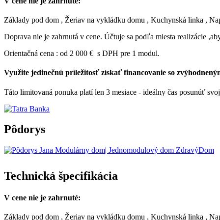
V cene nie je zahrnuté:
Základy pod dom , Žeriav na vykládku domu , Kuchynská linka , Napoj
Doprava nie je zahrnutá v cene. Účtuje sa podľa miesta realizácie ,aby
Orientačná cena : od 2 000 € s DPH pre 1 modul.
Využite jedinečnú príležitosť získať financovanie so zvýhodnen
Táto limitovaná ponuka platí len 3 mesiace - ideálny čas posunúť svoje
Pôdorys
Technická špecifikácia
V cene nie je zahrnuté:
Základy pod dom , Žeriav na vykládku domu , Kuchynská linka , Napoj