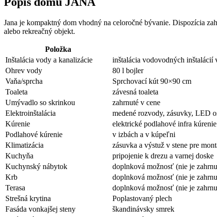
Popis domu JANA
Jana je kompaktný dom vhodný na celoročné bývanie. Dispozícia zahŕ
alebo rekreačný objekt.
Položka
Inštalácia vody a kanalizácie
inštalácia vodovodných inštalácií
Ohrev vody
80 l bojler
Vaňa/sprcha
Sprchovací kút 90×90 cm
Toaleta
závesná toaleta
Umývadlo so skrinkou
zahrnuté v cene
Elektroinštalácia
medené rozvody, zásuvky, LED osv
Kúrenie
elektrické podlahové infra kúrenie
Podlahové kúrenie
v izbách a v kúpeľni
Klimatizácia
zásuvka a výstuž v stene pre mon
Kuchyňa
pripojenie k drezu a varnej doske
Kuchynský nábytok
doplnková možnosť (nie je zahrnu
Krb
doplnková možnosť (nie je zahrnu
Terasa
doplnková možnosť (nie je zahrnu
Strešná krytina
Poplastovaný plech
Fasáda vonkajšej steny
škandinávsky smrek