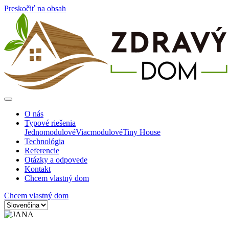
Preskočiť na obsah
O nás
Typové riešenia
Jednomodulové
Viacmodulové
Tiny House
Technológia
Referencie
Otázky a odpovede
Kontakt
Chcem vlastný dom
Chcem vlastný dom