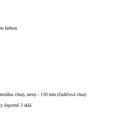
ou farbou
erálna vlna), steny - 150 mm (čadičová vlna)
y úsporné 3 sklá