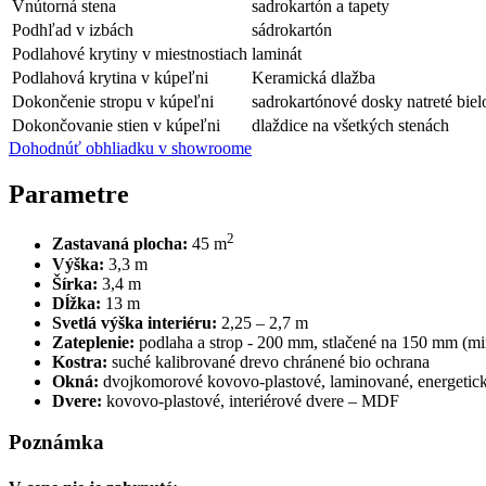
Vnútorná stena
sadrokartón a tapety
Podhľad v izbách
sádrokartón
Podlahové krytiny v miestnostiach
laminát
Podlahová krytina v kúpeľni
Keramická dlažba
Dokončenie stropu v kúpeľni
sadrokartónové dosky natreté biel
Dokončovanie stien v kúpeľni
dlaždice na všetkých stenách
Dohodnúť obhliadku v showroome
Parametre
2
Zastavaná plocha:
45 m
Výška:
3,3 m
Šírka:
3,4 m
Dĺžka:
13 m
Svetlá výška interiéru:
2,25 – 2,7 m
Zateplenie:
podlaha a strop - 200 mm, stlačené na 150 mm (min
Kostra:
suché kalibrované drevo chránené bio ochrana
Okná:
dvojkomorové kovovo-plastové, laminované, energetick
Dvere:
kovovo-plastové, interiérové dvere – MDF
Poznámka